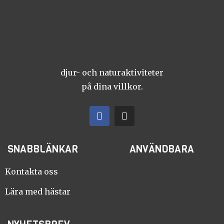
djur- och naturaktiviteter
på dina villkor.
F
I
a
n
c
s
e
t
SNABBLÄNKAR
ANVÄNDBARA
b
a
o
g
o
r
Kontakta oss
k
a
m
Lära med hästar