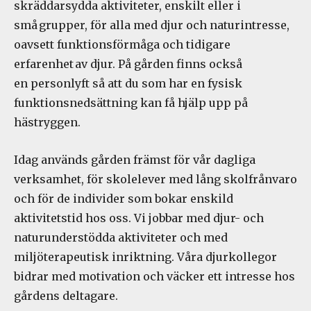
skräddarsydda aktiviteter, enskilt eller i
små grupper, för alla med djur och naturintresse,
oavsett funktionsförmåga och tidigare
erfarenhet av djur
. På g
å
rden finns också
en
person
lyft
så att du som har en fysisk
funktionsnedsättning kan få hjälp upp på
hästryggen.
Idag används gården
främst för vår dagliga
verksamhet, för skolelever med lång skolfrånvaro
och för de individer som bokar enskild
aktivitetstid hos oss. Vi jobbar med djur- och
naturunderstödda
a
ktiviteter och med
miljöterapeutisk inriktning. Våra djurkollegor
bidrar med motivation och väcker ett intresse hos
gårdens deltagare.