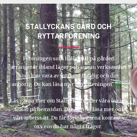
STALLYCKANS GÅRD OCH
RYTTARFÖRENING
Föreningen som håller till på gården
arrangerar ibland läger och annan verksamhet
som kan vara av intresse för dig och din
anhörig. Du kan läsa mer om föreningen
här
.
Läs gärna mer om Stallyckan under våra övriga
flikar på hemsidan. Där kan du läsa mer om
vårt arbetssätt. Du får förstås gärna kontakta
oss om du har några frågor.