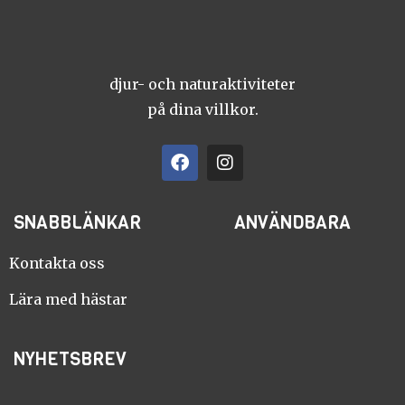
djur- och naturaktiviteter
på dina villkor.
F
I
a
n
c
s
e
t
SNABBLÄNKAR
ANVÄNDBARA
b
a
o
g
o
r
Kontakta oss
k
a
m
Lära med hästar
NYHETSBREV