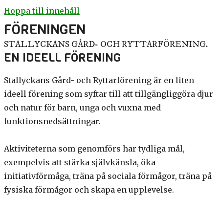
Hoppa till innehåll
FÖRENINGEN
STALLYCKANS GÅRD- OCH RYTTARFÖRENING.
EN IDEELL FÖRENING
Stallyckans
G
ård- och
R
yttarförening är en liten
ideell förening som syftar till att tillgängliggöra djur
och natur för barn
, unga och
vuxna med
funktionsnedsättningar.
Aktiviteterna som genomförs har tydliga mål,
exempelvis att stärka självkänsla, öka
initiativförmåga, träna på sociala förmågor
, träna på
fysiska förmågor och skapa en upplevelse.