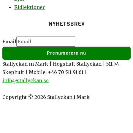
Ridlektioner
NYHETSBREV
Email
Email
Prenumerera nu
Stallyckan in Mark | Högshult Stallyckan | 511 74
Skephult | Mobile. +46 70 511 91 61 |
info@stallyckan.se
Copyright © 2026 Stallyckan i Mark