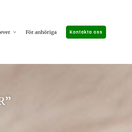
Kontakta oss
lever
För anhöriga
R”