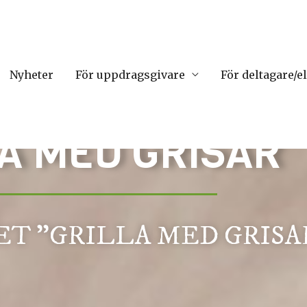
Nyheter
För uppdragsgivare
För deltagare/e
A MED GRISAR
ET ”GRILLA MED GRISA