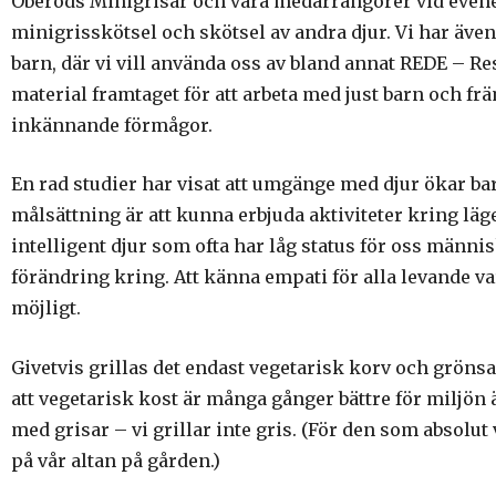
Oberöds Minigrisar och vara medarrangörer vid even
minigrisskötsel och skötsel av andra djur. Vi har även 
barn, där vi vill använda oss av bland annat REDE – Re
material framtaget för att arbeta med just barn och f
inkännande förmågor.
En rad studier har visat att umgänge med djur ökar b
målsättning är att kunna erbjuda aktiviteter kring läge
intelligent djur som ofta har låg status för oss männi
förändring kring. Att känna empati för alla levande var
möjligt.
Givetvis grillas det endast vegetarisk korv och grönsa
att vegetarisk kost är många gånger bättre för miljön ä
med grisar – vi grillar inte gris. (För den som absolut v
på vår altan på gården.)