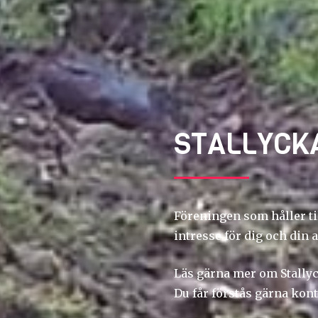
STALLYCK
Föreningen som håller ti
intresse för dig och din
Läs gärna mer om Stallyc
Du får förstås gärna kon