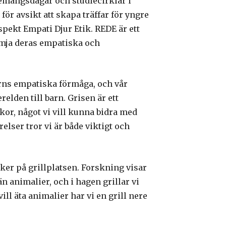
emangsdagar och studiecirklar i
för avsikt att skapa träffar för yngre
spekt Empati Djur Etik. REDE är ett
rämja deras empatiska och
arns empatiska förmåga, och vår
relden till barn. Grisen är ett
skor, något vi vill kunna bidra med
elser tror vi är både viktigt och
ker på grillplatsen. Forskning visar
n animalier, och i hagen grillar vi
ill äta animalier har vi en grill nere