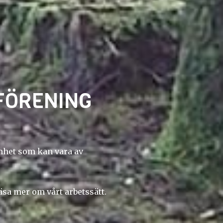
FÖRENING
mhet som kan vara av
sa mer om vårt arbetssätt.