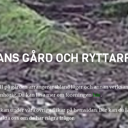
ANS GÅRD OCH RYTTAR
ll på gården arrangerar ibland läger och annan verksa
 anhörig. Du kan läsa mer om föreningen
här
.
kan under våra övriga flikar på hemsidan. Där kan du lä
takta oss om du har några frågor.