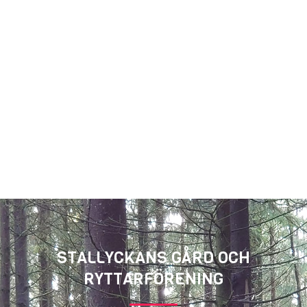
STALLYCKANS GÅRD OCH
RYTTARFÖRENING