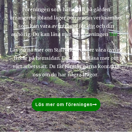
Föreningen som håller till på gården
arrangerar ibland läger och annan verksamhet
som kan vara av intresse för dig och din
anhörig. Du kan läsa mer om föreningen
här
.
Läs gärna mer om Stallyckan under våra övriga
flikar på hemsidan. Där kan du läsa mer om
vårt arbetssätt. Du får förstås gärna kontakta
oss om du har några frågor.
Läs mer om föreningen