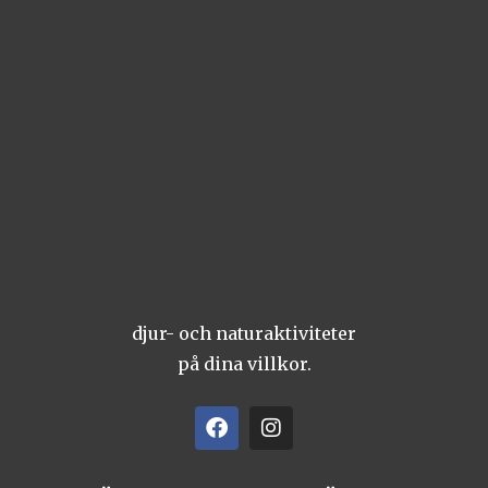
djur- och naturaktiviteter
på dina villkor.
F
I
a
n
c
s
e
t