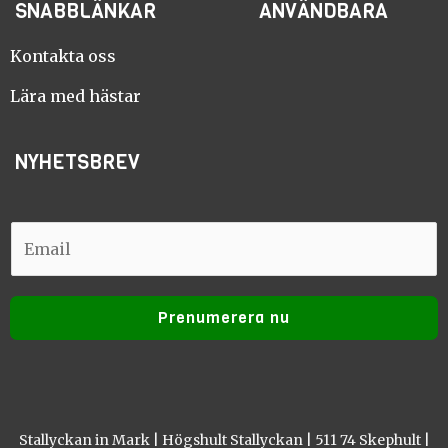
SNABBLÄNKAR
ANVÄNDBARA
b
a
o
g
o
r
Kontakta oss
k
a
m
Lära med hästar
NYHETSBREV
E
E
m
m
a
a
i
Prenumerera nu
i
l
l
Stallyckan in Mark | Högshult Stallyckan | 511 74 Skephult |