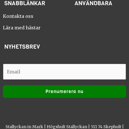
SNABBLÄNKAR
ANVÄNDBARA
b
a
o
g
o
r
Kontakta oss
k
a
m
Lära med hästar
NYHETSBREV
E
E
m
m
a
a
i
Prenumerera nu
i
l
l
Stallyckan in Mark | Högshult Stallyckan | 511 74 Skephult |