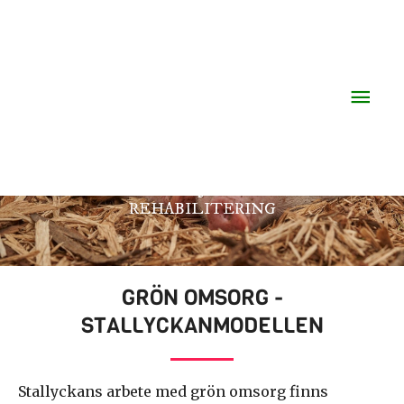
Hoppa
Huv
till
innehåll
GRÖN OMSORG
GRÖNA VÄLFÄRDSTJÄNSTER OCH GRÖN
REHABILITERING
GRÖN OMSORG -
STALLYCKANMODELLEN
Stallyckans arbete med grön omsorg finns