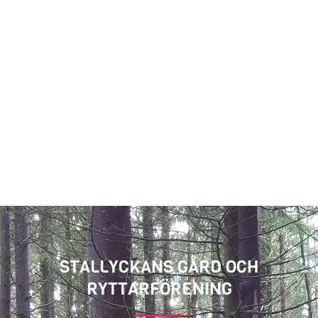
STALLYCKANS GÅRD OCH
RYTTARFÖRENING