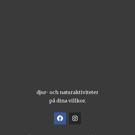
djur- och naturaktiviteter
på dina villkor.
F
I
a
n
c
s
e
t