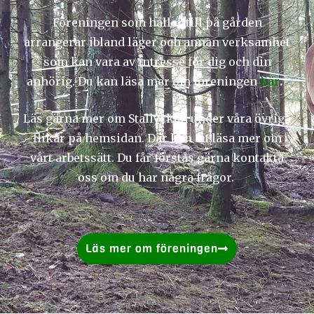
Föreningen som håller till på gården
arrangerar ibland läger och annan verksamhet
som kan vara av intresse för dig och din
anhörig. Du kan läsa mer om föreningen
här
.
Läs gärna mer om Stallyckan under våra övriga
flikar på hemsidan. Där kan du läsa mer om
vårt arbetssätt. Du får förstås gärna kontakta
oss om du har några frågor.
Läs mer om föreningen