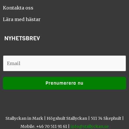
o
g
o
r
Kontakta oss
k
a
m
Lära med hästar
NYHETSBREV
E
E
m
m
a
a
i
Prenumerera nu
i
l
l
Stallyckan in Mark | Högshult Stallyckan | 511 74 Skephult |
Mobile. +46 70 511 91 61 |
info@stallyckan.se