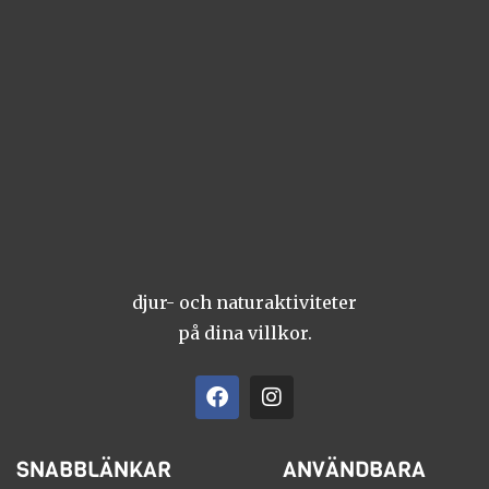
djur- och naturaktiviteter
på dina villkor.
F
I
a
n
c
s
e
t
SNABBLÄNKAR
ANVÄNDBARA
b
a