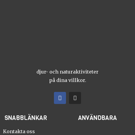
djur- och naturaktiviteter
på dina villkor.
F
I
a
n
c
s
e
t
SNABBLÄNKAR
ANVÄNDBARA
b
a
o
g
o
r
Kontakta oss