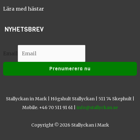
k
a
m
Lära med hästar
NYHETSBREV
Email
Email
Prenumerera nu
Stallyckan in Mark | Högshult Stallyckan | 511 74 Skephult |
Mobile. +46 70 511 91 61 |
info@stallyckan.se
Copyright © 2026 Stallyckan i Mark