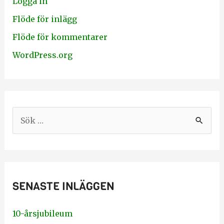
Logga in
Flöde för inlägg
Flöde för kommentarer
WordPress.org
S
ö
k
e
SENASTE INLÄGGEN
f
t
10-årsjubileum
e