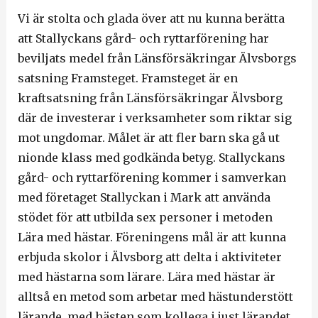
Vi är stolta och glada över att nu kunna berätta
att Stallyckans gård- och ryttarförening har
beviljats medel från Länsförsäkringar Älvsborgs
satsning Framsteget. Framsteget är en
kraftsatsning från Länsförsäkringar Älvsborg
där de investerar i verksamheter som riktar sig
mot ungdomar. Målet är att fler barn ska gå ut
nionde klass med godkända betyg. Stallyckans
gård- och ryttarförening kommer i samverkan
med företaget Stallyckan i Mark att använda
stödet för att utbilda sex personer i metoden
Lära med hästar. Föreningens mål är att kunna
erbjuda skolor i Älvsborg att delta i aktiviteter
med hästarna som lärare. Lära med hästar är
alltså en metod som arbetar med hästunderstött
lärande, med hästen som kollega i just lärandet.