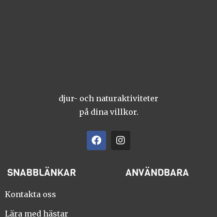
djur- och naturaktiviteter
på dina villkor.
F
I
a
n
c
s
e
t
SNABBLÄNKAR
ANVÄNDBARA
b
a
o
g
o
r
Kontakta oss
k
a
m
Lära med hästar