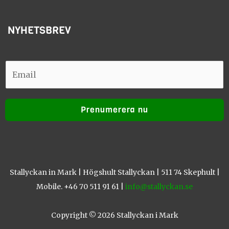
NYHETSBREV
E
E
m
m
a
a
i
Prenumerera nu
i
l
l
Stallyckan in Mark | Högshult Stallyckan | 511 74 Skephult |
Mobile. +46 70 511 91 61 |
info@stallyckan.se
Copyright © 2026 Stallyckan i Mark