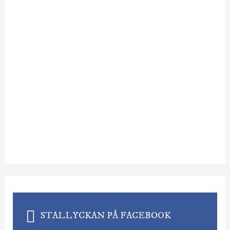
r
:
STALLYCKAN PÅ FACEBOOK