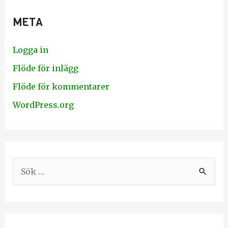
META
Logga in
Flöde för inlägg
Flöde för kommentarer
WordPress.org
S
ö
k
e