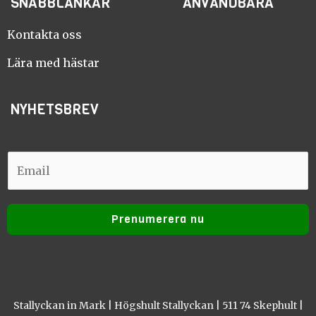
SNABBLÄNKAR
ANVÄNDBARA
b
a
o
g
o
r
Kontakta oss
k
a
m
Lära med hästar
NYHETSBREV
E
E
m
m
a
a
i
Prenumerera nu
i
l
l
Stallyckan in Mark | Högshult Stallyckan | 511 74 Skephult |