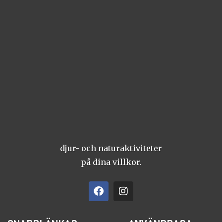
djur- och naturaktiviteter
på dina villkor.
F
I
a
n
c
s
e
t