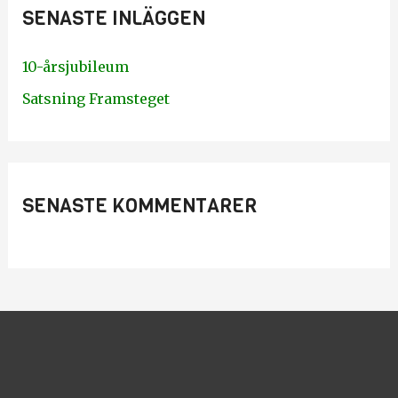
SENASTE INLÄGGEN
f
t
10-årsjubileum
e
Satsning Framsteget
r
:
SENASTE KOMMENTARER