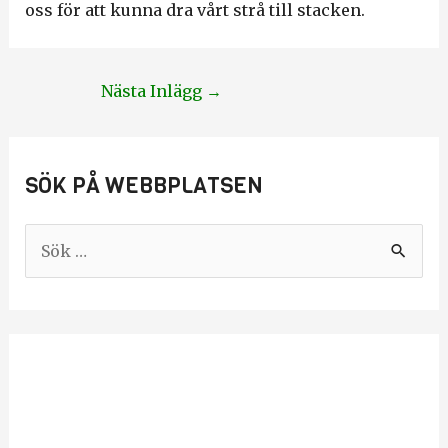
oss för att kunna dra vårt strå till stacken.
Nästa Inlägg
→
SÖK PÅ WEBBPLATSEN
S
ö
k
e
f
t
e