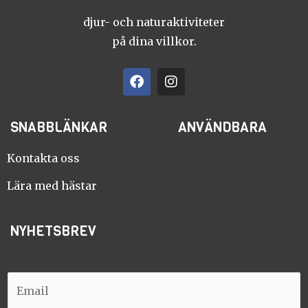
djur- och naturaktiviteter
på dina villkor.
F
I
a
n
c
s
e
t
SNABBLÄNKAR
ANVÄNDBARA
b
a
o
g
o
r
Kontakta oss
k
a
m
Lära med hästar
NYHETSBREV
E
E
m
m