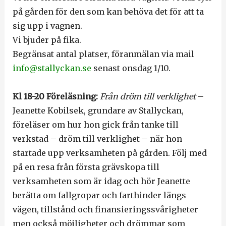
på gården för den som kan behöva det för att ta
sig upp i vagnen.
Vi bjuder på fika.
Begränsat antal platser, föranmälan via mail
info@stallyckan.se
senast onsdag 1/10.
Kl 18-20 Föreläsning:
Från dröm till verklighet
–
Jeanette Kobilsek, grundare av Stallyckan,
föreläser om hur hon gick från tanke till
verkstad – dröm till verklighet – när hon
startade upp verksamheten på gården. Följ med
på en resa från första grävskopa till
verksamheten som är idag och hör Jeanette
berätta om fallgropar och farthinder längs
vägen, tillstånd och finansieringssvårigheter
men också möjligheter och drömmar som