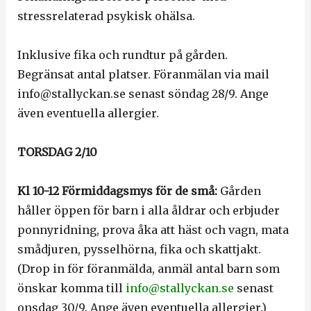
stressrelaterad psykisk ohälsa.
Inklusive fika och rundtur på gården.
Begränsat antal platser. Föranmälan via mail
info@stallyckan.se senast söndag 28/9. Ange
även eventuella allergier.
TORSDAG 2/10
Kl 10-12 Förmiddagsmys för de små:
Gården
håller öppen för barn i alla åldrar och erbjuder
ponnyridning, prova åka att häst och vagn, mata
smådjuren, pysselhörna, fika och skattjakt.
(Drop in för föranmälda, anmäl antal barn som
önskar komma till
info@stallyckan.se
senast
onsdag 30/9. Ange även eventuella allergier.)