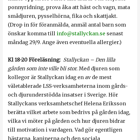
ponnyridning, prova åka att häst och vagn, mata
smådjuren, pysselhörna, fika och skattjakt.
(Drop in för föranmälda, anmäl antal barn som
önskar komma till
info@stallyckan.se
senast
måndag 29/9. Ange även eventuella allergier.)
Kl 18-20 Föreläsning:
Stallyckan – Den lilla
gården som inte ville bli stor.
Med djuren som
kollegor är Stallyckan idag en av de mest
väletablerade LSS-verksamheterna inom gårds-
och djurunderstödda insatser i Sverige. Hör
Stallyckans verksamhetschef Helena Eriksson
berätta vilket arbete som bedrivs på gården idag,
vilka vi möter på gården och hur djuren bidrar
till motivation i vardagen. Vad gör egentligen
hästarna, kaninerna och den sociala