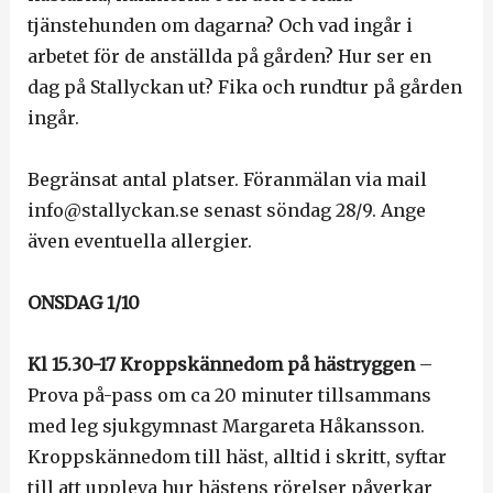
tjänstehunden om dagarna? Och vad ingår i
arbetet för de anställda på gården? Hur ser en
dag på Stallyckan ut? Fika och rundtur på gården
ingår.
Begränsat antal platser. Föranmälan via mail
info@stallyckan.se senast söndag 28/9. Ange
även eventuella allergier.
ONSDAG 1/10
Kl 15.30-17 Kroppskännedom på hästryggen
–
Prova på-pass om ca 20 minuter tillsammans
med leg sjukgymnast Margareta Håkansson.
Kroppskännedom till häst, alltid i skritt, syftar
till att uppleva hur hästens rörelser påverkar