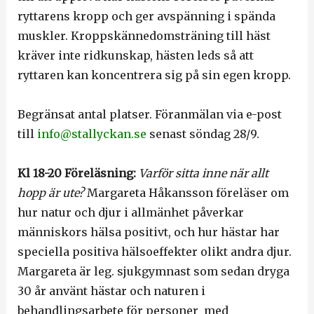
ryttarens kropp och ger avspänning i spända
muskler. Kroppskännedomsträning till häst
kräver inte ridkunskap, hästen leds så att
ryttaren kan koncentrera sig på sin egen kropp.
Begränsat antal platser. Föranmälan via e-post
till
info@stallyckan.se
senast söndag 28/9.
Kl 18-20 Föreläsning:
Varför sitta inne när allt
hopp är ute?
Margareta Håkansson föreläser om
hur natur och djur i allmänhet påverkar
människors hälsa positivt, och hur hästar har
speciella positiva hälsoeffekter olikt andra djur.
Margareta är leg. sjukgymnast som sedan dryga
30 år använt hästar och naturen i
behandlingsarbete för personer med