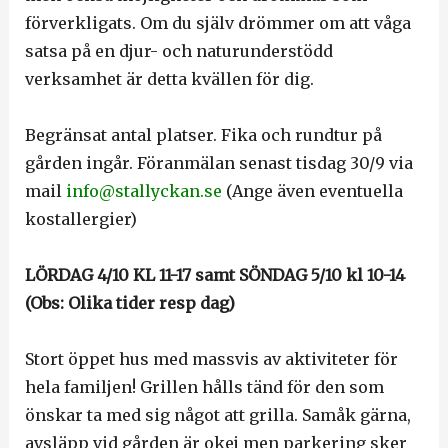
förverkligats. Om du själv drömmer om att våga
satsa på en djur- och naturunderstödd
verksamhet är detta kvällen för dig.
Begränsat antal platser. Fika och rundtur på
gården ingår. Föranmälan senast tisdag 30/9 via
mail
info@stallyckan.se
(Ange även eventuella
kostallergier)
LÖRDAG 4/10 KL 11-17 samt SÖNDAG 5/10 kl 10-14
(Obs: Olika tider resp dag)
Stort öppet hus med massvis av aktiviteter för
hela familjen! Grillen hålls tänd för den som
önskar ta med sig något att grilla. Samåk gärna,
avsläpp vid gården är okej men parkering sker