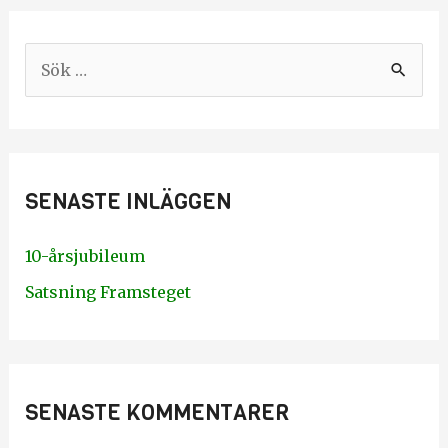
S
ö
k
e
SENASTE INLÄGGEN
f
t
10-årsjubileum
e
Satsning Framsteget
r
:
SENASTE KOMMENTARER