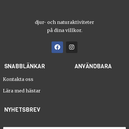
djur- och naturaktiviteter
på dina villkor.
F
I
a
n
c
s
e
t
SNABBLÄNKAR
ANVÄNDBARA
b
a
o
g
o
r
Kontakta oss
k
a
m
Lära med hästar
NYHETSBREV
E