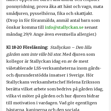
ponnyridning, prova åka att häst och vagn, mata
smådjuren, pysselhörna, fika och skattjakt.
(Drop in för föranmälda, anmäl antal barn som
önskar komma till
info@stallyckan.se
senast
måndag 29/9. Ange även eventuella allergier.)
Kl 18-20 Föreläsning:
Stallyckan – Den lilla
gården som inte ville bli stor.
Med djuren som
kollegor är Stallyckan idag en av de mest
väletablerade LSS-verksamheterna inom gårds-
och djurunderstödda insatser i Sverige. Hör
Stallyckans verksamhetschef Helena Eriksson
berätta vilket arbete som bedrivs på gården idag,
vilka vi möter på gården och hur djuren bidrar
till motivation i vardagen. Vad gör egentligen
hästarna, kaninerna och den sociala