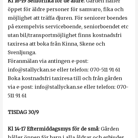
Kl 16-19 Seniorfika för de äldre:
Gården håller
öppet för äldre personer för samvaro, fika och
möjlighet att träffa djuren. För seniorer boendes
på exempelvis serviceboende, seniorboendet etc
utan bil/transportmöjlighet finns kostnadsfri
taxiresa att boka från Kinna, Skene och
Svenljunga.
Föranmälan via antingen e-post:
info@stallyckan.se eller telefon: 070-511 91 61
Boka kostnadsfri taxiresa till och från gården
via e-post: info@stallyckan.se eller telefon: 070-
511 91 61
TISDAG 30/9
Kl 14-17 Eftermiddagsmys för de små:
Gården
håller öppen för barn i alla åldrar och erbjuder