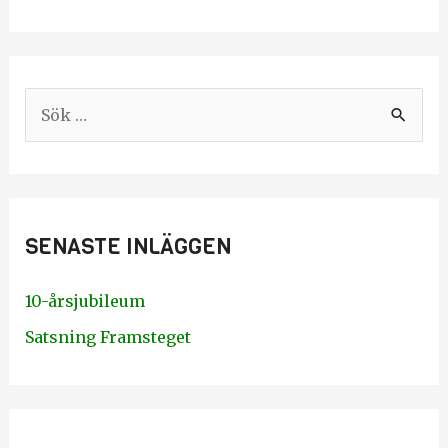
S
ö
k
e
SENASTE INLÄGGEN
f
t
10-årsjubileum
e
Satsning Framsteget
r
: