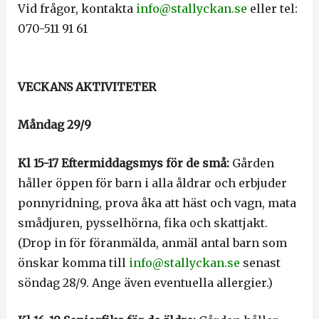
Vid frågor, kontakta
info@stallyckan.se
eller tel:
070-511 91 61
VECKANS AKTIVITETER
Måndag 29/9
Kl 15-17 Eftermiddagsmys för de små:
Gården
håller öppen för barn i alla åldrar och erbjuder
ponnyridning, prova åka att häst och vagn, mata
smådjuren, pysselhörna, fika och skattjakt.
(Drop in för föranmälda, anmäl antal barn som
önskar komma till
info@stallyckan.se
senast
söndag 28/9. Ange även eventuella allergier.)