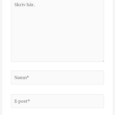
Skriv
här..
Namn*
E-
post*