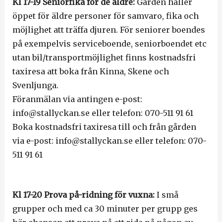
Kl 17-19 Seniorfika för de äldre:
Gården håller
öppet för äldre personer för samvaro, fika och
möjlighet att träffa djuren. För seniorer boendes
på exempelvis serviceboende, seniorboendet etc
utan bil/transportmöjlighet finns kostnadsfri
taxiresa att boka från Kinna, Skene och
Svenljunga.
Föranmälan via antingen e-post:
info@stallyckan.se eller telefon: 070-511 91 61
Boka kostnadsfri taxiresa till och från gården
via e-post: info@stallyckan.se eller telefon: 070-
511 91 61
Kl 17-20 Prova på-ridning för vuxna:
I små
grupper och med ca 30 minuter per grupp ges