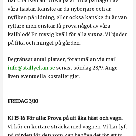
här chansen att prova på att rida på någon av
våra hästar. Kanske är du nybörjare och är
nyfiken på ridning, eller också kanske du är van
ryttare men önskar få prova något av våra
kallblod? En mysig kväll för alla vuxna. Vi bjuder
på fika och mingel på gården.
Begränsat antal platser, föranmälan via mail
info@stallyckan.se
senast söndag 28/9. Ange
även eventuella kostallergier.
FREDAG 3/10
Kl 15-16 För alla: Prova på att åka häst och vagn.
Vi kör en kortare sträcka med vagnen. Vi har lyft
på gården för den som kan behöva det för att ta