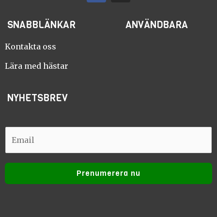
c
s
e
t
SNABBLÄNKAR
ANVÄNDBARA
b
a
o
g
o
r
Kontakta oss
k
a
m
Lära med hästar
NYHETSBREV
E
E
m
m
a
a
i
Prenumerera nu
i
l
l