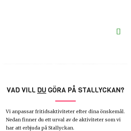
Hoppa
Hu
till
innehåll
FRITIDSAKTIVITET
INFORMATION OM VÅRA FRITIDSAKTIVITETER.
VAD VILL
DU
GÖRA PÅ STALLYCKAN?
Vi anpassar fritidsaktiviteter efter dina önskemål.
Nedan finner du ett urval av de aktiviteter som vi
har att erbjuda på Stallyckan.