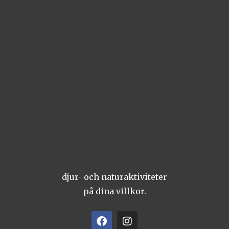
djur- och naturaktiviteter
på dina villkor.
F
I
a
n