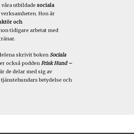
 våra utbildade
sociala
av verksamheten. Hon är
uktör och
hon tidigare arbetat med
tränar.
elena skrivit boken
Sociala
iver också podden
Frisk Hund –
där de delar med sig av
 tjänstehundars betydelse och