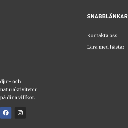
SNABBLÄNKAR
Kontakta oss
Lära med hästar
djur- och
naturaktiviteter
på dina villkor.
F
I
a
n
c
s
e
t