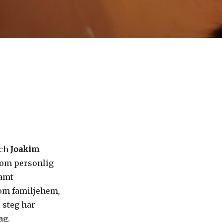
ch
Joakim
inom personlig
samt
som familjehem,
 steg har
ag.