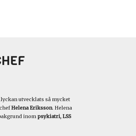
CHEF
lyckan utvecklats så mycket
schef
Helena Eriksson
. Helena
sbakgrund inom
psykiatri, LSS