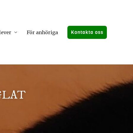
Kontakta oss
lever
För anhöriga
GLAT