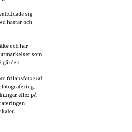
utbildade sig
ed hästar och
älte
och har
a utmärkelser som
å gården.
om frilansfotograf
urfotografering,
dningar eller på
graferingen
ekaler.