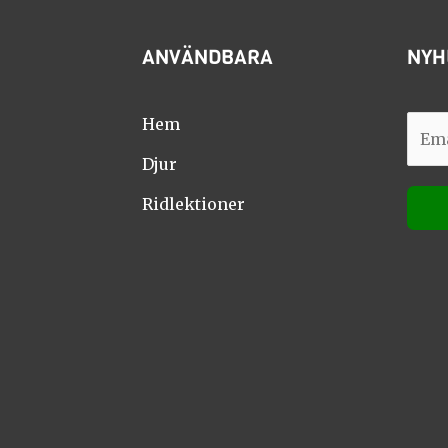
ANVÄNDBARA
NYH
E
Hem
E
m
m
Djur
a
a
i
Ridlektioner
i
l
l