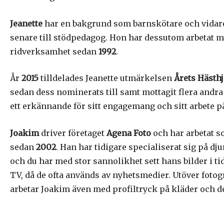
Jeanette
har en bakgrund som barnskötare och vidare
senare till stödpedagog. Hon har dessutom arbetat m
ridverksamhet sedan
1992
.
År
2015
tilldelades Jeanette utmärkelsen
Årets Hästhj
sedan dess nominerats till samt mottagit flera andr
ett erkännande för sitt engagemang och sitt arbete p
Joakim
driver företaget
Agena Foto
och har arbetat s
sedan
2002
. Han har tidigare specialiserat sig på dj
och du har med stor sannolikhet sett hans bilder i ti
TV, då de ofta används av nyhetsmedier. Utöver foto
arbetar Joakim även med profiltryck på kläder och d